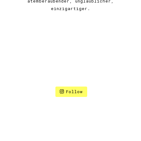
atemberaubender, unglaublicher,
einzigartiger.
Follow